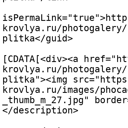
			<guid
isPermaLink="true">http
krovlya.ru/photogalery/
plitka</guid>

			<description><
[CDATA[<div><a href="ht
krovlya.ru/photogalery/
plitka"><img src="https
krovlya.ru/images/phoca
_thumb_m_27.jpg" border
</description>

			<category>Тротуарная