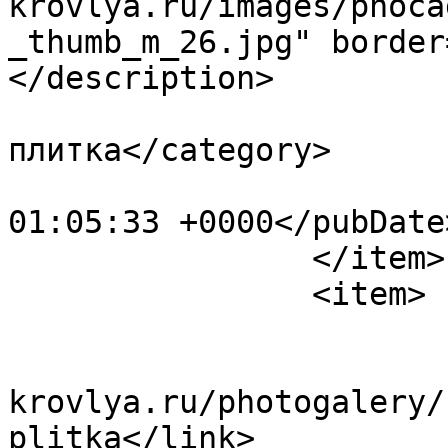
krovlya.ru/images/phoca
_thumb_m_26.jpg" border
</description>

			<category>Тротуарная
плитка</category>

			<pubDate>Fri, 12 May 202
01:05:33 +0000</pubDate>
		</item>

		<item>

			<title>27</title>
			<link>https://www.polime
krovlya.ru/photogalery/
plitka</link>
