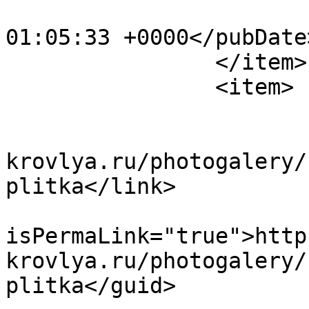
			<pubDate>Fri, 12 May 202
01:05:33 +0000</pubDate>
		</item>

		<item>

			<title>25</title>
			<link>https://www.polime
krovlya.ru/photogalery/
plitka</link>

			<guid
isPermaLink="true">http
krovlya.ru/photogalery/
plitka</guid>
