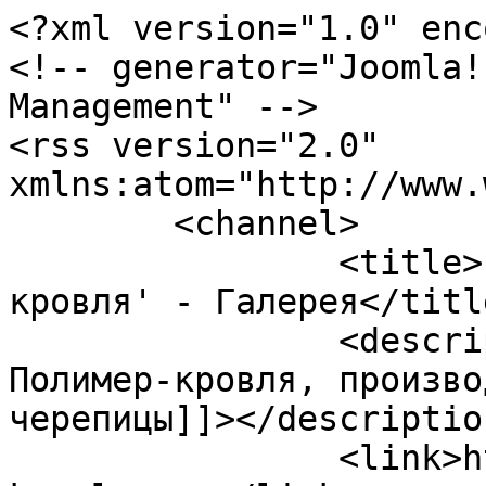
<?xml version="1.0" enc
<!-- generator="Joomla!
Management" -->

<rss version="2.0" 
xmlns:atom="http://www.
	<channel>

		<title>компания 'Алтай полимер-
кровля' - Галерея</title
		<description><![CDATA[компания 
Полимер-кровля, произво
черепицы]]></description
		<link>https://www.polimer-