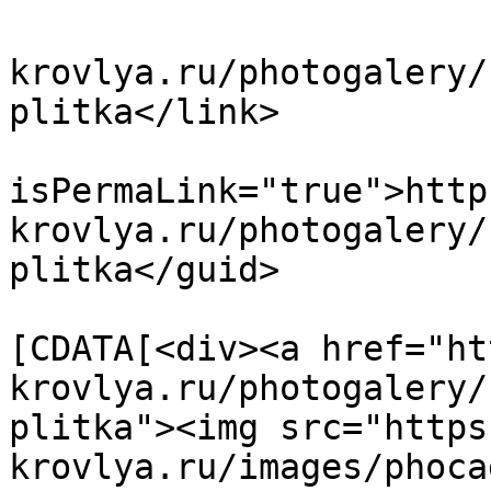
			<link>https://www.polime
krovlya.ru/photogalery/
plitka</link>

			<guid
isPermaLink="true">http
krovlya.ru/photogalery/
plitka</guid>

			<description><
[CDATA[<div><a href="ht
krovlya.ru/photogalery/
plitka"><img src="https
krovlya.ru/images/phoca