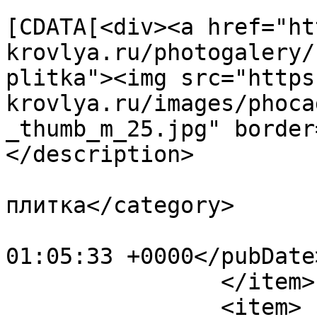
			<description><
[CDATA[<div><a href="ht
krovlya.ru/photogalery/
plitka"><img src="https
krovlya.ru/images/phoca
_thumb_m_25.jpg" border
</description>

			<category>Тротуарная
плитка</category>

			<pubDate>Fri, 12 May 202
01:05:33 +0000</pubDate>
		</item>

		<item>
