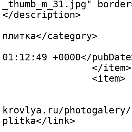
_thumb_m_31.jpg" border
</description>

			<category>Тротуарная
плитка</category>

			<pubDate>Sat, 14 Dec 202
01:12:49 +0000</pubDate>
		</item>

		<item>

			<title>24</title>
			<link>https://www.polime
krovlya.ru/photogalery/
plitka</link>

			<guid