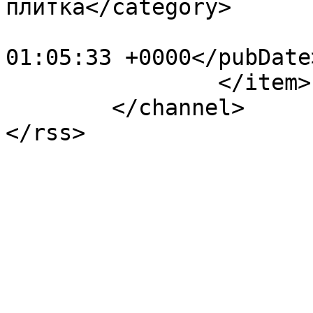
плитка</category>

			<pubDate>Fri, 12 May 202
01:05:33 +0000</pubDate>
		</item>

	</channel>
