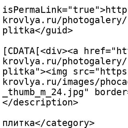
isPermaLink="true">http
krovlya.ru/photogalery/
plitka</guid>

			<description><
[CDATA[<div><a href="ht
krovlya.ru/photogalery/
plitka"><img src="https
krovlya.ru/images/phoca
_thumb_m_24.jpg" border
</description>

			<category>Тротуарная
плитка</category>
