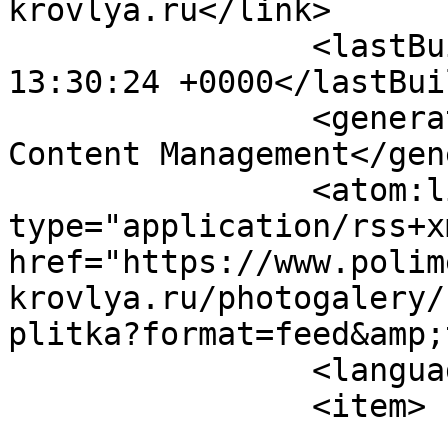
krovlya.ru</link>

		<lastBuildDate>Sat, 08 Aug 2026 
13:30:24 +0000</lastBui
		<generator>Joomla! - Open Source 
Content Management</gen
		<atom:link rel="self" 
type="application/rss+xm
href="https://www.polim
krovlya.ru/photogalery/
plitka?format=feed&amp;
		<language>ru-ru</language>

		<item>

			<title>31</title>