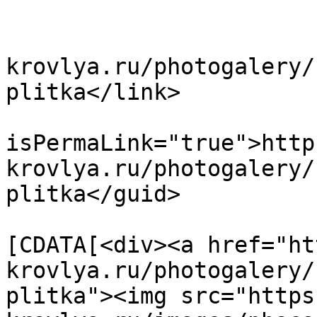
			<title>26</title>
			<link>https://www.polime
krovlya.ru/photogalery/
plitka</link>

			<guid
isPermaLink="true">http
krovlya.ru/photogalery/
plitka</guid>

			<description><
[CDATA[<div><a href="ht
krovlya.ru/photogalery/
plitka"><img src="https