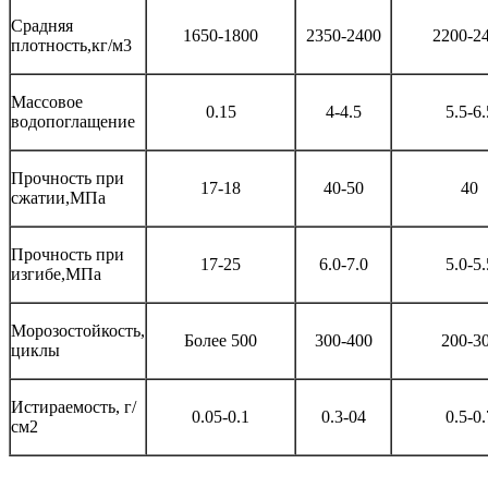
Срадняя
1650-1800
2350-2400
2200-2
плотность,кг/м3
Массовое
0.15
4-4.5
5.5-6.
водопоглащение
Прочность при
17-18
40-50
40
сжатии,МПа
Прочность при
17-25
6.0-7.0
5.0-5.
изгибе,МПа
Морозостойкость,
Более 500
300-400
200-3
циклы
Истираемость, г/
0.05-0.1
0.3-04
0.5-0.
см2