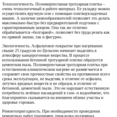
Технологичность. Полимерпесчаная тротуарная плитка –
очень технологичный в работе материал. Ее укладку можно
осуществлять вручную или с помощью плиткоукладочных
машин. А наличие шовообразователей позволяет это делать
максимально быстро без предварительной подгонки с
гарантированным зазором. Она так же отлично
обрабатывается «болгаркой», позволяет без труда резать как
по прямой линии, так и фигурно.
Экологичность. Асфальтовое покрытие при нагревании
свыше 25 градусов по Цельсию начинает выделять в
атмосферу канцерогенные вещества. В процессе
использования бетонной тротуарной плитки образуется
цементная пыль. Полимерпесчаная тротуарная плитка при
естественном климатическом нагреве не размягчается и
сохраняет свои прочностные свойства на протяжении всего
срока эксплуатации, не выделяя, в отличие от асфальта,
летучих вредных веществ и не образуя, в отличие от
бетонной, цементной пыли. Это не нарушает естественную
потребность зелёных насаждений в газо- и водообмене, что
благоприятно сказывается на внешнем облике участка и
здоровье горожан.
Ремонтопригодность. При необходимости проведения
ремонтных работ (например, прокладка подземных