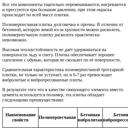
Все эти компоненты тщательно перемешиваются, нагреваются
и прессуются при большом давлении, при этом окраска
происходит по всей массе плитки.
Полимерпесчаная плитка долговечна и прочна. В отличии от
бетонной, которую зимой из-за хрупкости можно расколоть,
полимерпесчаную плитку расколоть практически
невозможно.
Высокая теплоустойчивость не даёт удерживаться на
поверхности льду и снегу. Плитка обеспечивает хорошее
сцепление с обувью, которая не скользит по её поверхности,
Сравнительная характеристика полимерпесчаной тротуарной
плитки, не только не уступает, но и 6-7 раз превосходит
вибролитые и вибропресованные плиты.
В результате того что в качестве связующего элемента вместо
цемента используется полимер, эта плитка обладает
следующими преимуществами:
Наименование
Бетонная
Бетон
Полимерпесчаная
свойств
вибролитая
вибропресс